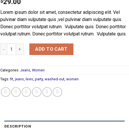
$
29.00
3.00
out of
Lorem ipsum dolor sit amet, consectetur adipiscing elit. Vel
5 based
on
pulvinar diam vulputate quis ,vel pulvinar diam vulputate quis.
customer
Donec porttitor volutpat rutrum. Vulputate quis. Donec porttitor
ratings
volutpat rutrum. Donec porttitor volutpat rutrum. Vulputate quis.
Lucy Slim Jeans Noisy May quantity
ADD TO CART
Categories:
Jeans
,
Women
Tags:
fit
,
jeans
,
levis
,
party
,
washed-out
,
women
DESCRIPTION