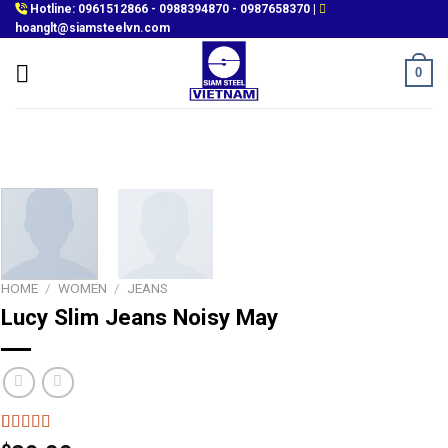
Skip
Hotline:
0961512866
-
0988394870
-
0987658370
|
hoanglt@siamsteelvn.com
to
content
0
HOME
/
WOMEN
/
JEANS
Lucy Slim Jeans Noisy May
Rated
2