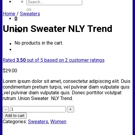
Search
for:
Home
/
Sweaters
0
Union Sweater NLY Trend
Cart
No products in the cart.
Rated
3.50
out of 5 based on
2
customer ratings
$
29.00
Lorem ipsum dolor sit amet, consectetur adipiscing elit. Duis
condimentum pretium turpis, vel pulvinar diam vulputate quis
,vel pulvinar diam vulputate quis. Donec porttitor volutpat
rutrum. Union Sweater NLY Trend.
Union
Sweater
Add to cart
NLY
Categories:
Sweaters
,
Women
Trend
quantity