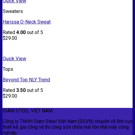
Quick View
Sweaters
Harissa O-Neck Sweat
Rated
4.00
out of 5
$
29.00
Quick View
Tops
Beyond Top NLY Trend
Rated
3.50
out of 5
$
29.00
SIAM STEEL VIỆT NAM
Công ty TNHH Siam Steel Việt Nam (SSVN) chuyên về lĩnh vực
thiết kế, gia công và thi công sửa chữa mái tôn nhà máy công
nghiệp.