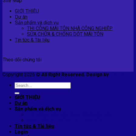
Site Map
GIỚI THIỆU
Dự án
Sản phẩm và dịch vụ
THI CÔNG MÁI TÔN NHÀ CÔNG NGHIỆP
SỬA CHỮA & CHỐNG DỘT MÁI TÔN
Tin tức & Tài liệu
Theo dõi chúng tôi
Copyright 2026 ©
All Right Reserved. Design by
E-smart
Search
for:
GIỚI THIỆU
Dự án
Sản phẩm và dịch vụ
THI CÔNG MÁI TÔN NHÀ CÔNG NGHIỆP
SỬA CHỮA & CHỐNG DỘT MÁI TÔN
Tin tức & Tài liệu
Login