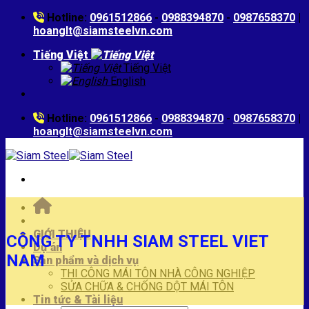
Skip
Hotline:
0961512866
-
0988394870
-
0987658370
|
to
hoanglt@siamsteelvn.com
content
Tiếng Việt
Tiếng Việt
English
Hotline:
0961512866
-
0988394870
-
0987658370
|
hoanglt@siamsteelvn.com
GIỚI THIỆU
CÔNG TY TNHH SIAM STEEL VIET
Dự án
NAM
Sản phẩm và dịch vụ
THI CÔNG MÁI TÔN NHÀ CÔNG NGHIỆP
SỬA CHỮA & CHỐNG DỘT MÁI TÔN
Tin tức & Tài liệu