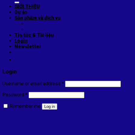
GIỚI THIỆU
Dự án
Sản phẩm và dịch vụ
THI CÔNG MÁI TÔN NHÀ CÔNG NGHIỆP
SỬA CHỮA & CHỐNG DỘT MÁI TÔN
Tin tức & Tài liệu
Login
Newsletter
Login
Username or email address
*
Password
*
Remember me
Log in
Lost your password?