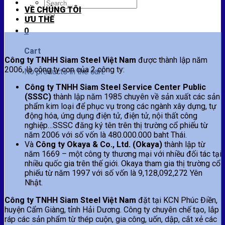
Search
VỀ CHÚNG TÔI
for:
ƯU THẾ
0
Cart
Công ty TNHH Siam Steel Việt Nam
được thành lập năm
2006, là công ty con của 2 công ty:
No products in the cart.
Công ty
TNHH Siam Steel Service Center Public
(SSSC)
thành lập năm 1985 chuyên về sản xuất các sản
phẩm kim loại để phục vụ trong các ngành xây dựng, tự
động hóa, ứng dụng điện tử, điện tử, nội thất công
nghiệp…SSSC đăng ký tên trên thị trường cổ phiếu từ
năm 2006 với số vốn là 480.000.000 baht Thái.
Và
Công ty Okaya & Co., Ltd. (Okaya)
thành lập từ
năm 1669 – một công ty thương mại với nhiều đối tác tại
nhiều quốc gia trên thế giới. Okaya tham gia thị trường cổ
phiếu từ năm 1997 với số vốn là 9,128,092,272 Yên
Nhật.
Công ty TNHH Siam Steel Việt Nam
đặt tại KCN Phúc Điền,
huyện Cẩm Giàng, tỉnh Hải Dương. Công ty chuyên chế tạo, lắp
ráp các sản phẩm từ thép cuộn, gia công, uốn, dập, cắt xẻ các