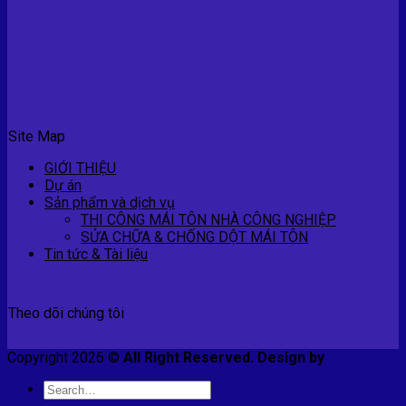
Site Map
GIỚI THIỆU
Dự án
Sản phẩm và dịch vụ
THI CÔNG MÁI TÔN NHÀ CÔNG NGHIỆP
SỬA CHỮA & CHỐNG DỘT MÁI TÔN
Tin tức & Tài liệu
Theo dõi chúng tôi
Copyright 2026 ©
All Right Reserved. Design by
E-smart
Search
for: