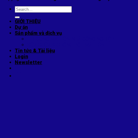
Search
for:
GIỚI THIỆU
Dự án
Sản phẩm và dịch vụ
THI CÔNG MÁI TÔN NHÀ CÔNG NGHIỆP
SỬA CHỮA & CHỐNG DỘT MÁI TÔN
Tin tức & Tài liệu
Login
Newsletter