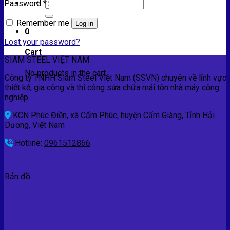
Search
Password
*
for:
Remember me
Log in
0
Lost your password?
Cart
SIAM STEEL VIỆT NAM
No products in the cart.
Công ty TNHH Siam Steel Việt Nam (SSVN) chuyên về lĩnh vực
thiết kế, gia công và thi công sửa chữa mái tôn nhà máy công
nghiệp.
KCN Phúc Điền, xã Cẩm Phúc, huyện Cẩm Giàng, Tỉnh Hải
Dương, Việt Nam
Hotline:
0961512866
Bản đồ