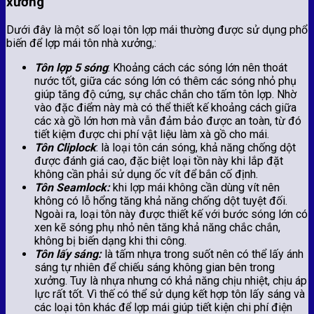
xưởng
Dưới đây là một số loại tôn lợp mái thường được sử dụng phổ
biến để lợp mái tôn nhà xưởng,:
Tôn lợp 5 sóng
: Khoảng cách các sóng lớn nên thoát
nước tốt, giữa các sóng lớn có thêm các sóng nhỏ phụ
giúp tăng độ cứng, sự chắc chắn cho tấm tôn lợp. Nhờ
vào đặc điểm này mà có thể thiết kế khoảng cách giữa
các xà gồ lớn hơn mà vẫn đảm bảo được an toàn, từ đó
tiết kiệm được chi phí vật liệu làm xà gồ cho mái.
Tôn Cliplock
: là loại tôn cán sóng, khả năng chống dột
được đánh giá cao, đặc biệt loại tồn này khi lắp đặt
không cần phải sử dụng ốc vít để bắn cố định.
Tôn Seamlock:
khi lợp mái không cần dùng vít nên
không có lỗ hổng tăng khả năng chống dột tuyệt đối.
Ngoài ra, loại tôn này được thiết kế với bước sóng lớn có
xen kẽ sóng phụ nhỏ nên tăng khả năng chắc chắn,
không bị biến dạng khi thi công.
Tôn lấy sáng:
là tấm nhựa trong suốt nên có thể lấy ánh
sáng tự nhiên để chiếu sáng không gian bên trong
xưởng. Tuy là nhựa nhưng có khả năng chịu nhiệt, chịu áp
lực rất tốt. Vì thế có thể sử dụng kết hợp tôn lấy sáng và
các loại tôn khác để lợp mái giúp tiết kiện chi phí điện