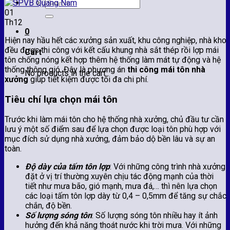
Search
for:
01
Th12
0
Hiện nay hầu hết các xưởng sản xuất, khu công nghiệp, nhà kho
đều được thi công với kết cấu khung nhà sắt thép rồi lợp mái
Cart
tôn chống nóng kết hợp thêm hệ thống làm mát tự động và hệ
thống thông gió. Đây là phương án
thi công mái tôn nhà
No products in the cart.
xưởng
giúp tiết kiệm được tối đa chi phí.
Tiêu chí lựa chọn mái tôn
Trước khi làm mái tôn cho hệ thống nhà xưởng, chủ đầu tư cần
lưu ý một số điểm sau để lựa chọn được loại tôn phù hợp với
mục đích sử dụng nhà xưởng, đảm bảo dộ bền lâu và sự an
toàn.
Độ dày của tấm tôn lợp
: Với những công trình nhà xưởng
đặt ở vị trí thường xuyên chịu tác động mạnh của thời
tiết như mưa bão, gió mạnh, mưa đá,… thì nên lựa chọn
các loại tấm tôn lợp dày từ 0,4 – 0,5mm để tăng sự chắc
chắn, độ bền.
Số lượng sóng tôn
: Số lượng sóng tôn nhiều hay ít ảnh
hưởng đến khả năng thoát nước khi trời mưa. Với những