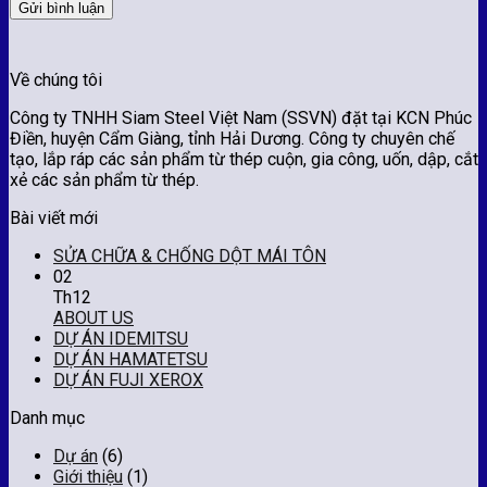
Về chúng tôi
Công ty TNHH Siam Steel Việt Nam (SSVN) đặt tại KCN Phúc
Điền, huyện Cẩm Giàng, tỉnh Hải Dương. Công ty chuyên chế
tạo, lắp ráp các sản phẩm từ thép cuộn, gia công, uốn, dập, cắt
xẻ các sản phẩm từ thép.
Bài viết mới
SỬA CHỮA & CHỐNG DỘT MÁI TÔN
02
Th12
ABOUT US
DỰ ÁN IDEMITSU
DỰ ÁN HAMATETSU
DỰ ÁN FUJI XEROX
Danh mục
Dự án
(6)
Giới thiệu
(1)