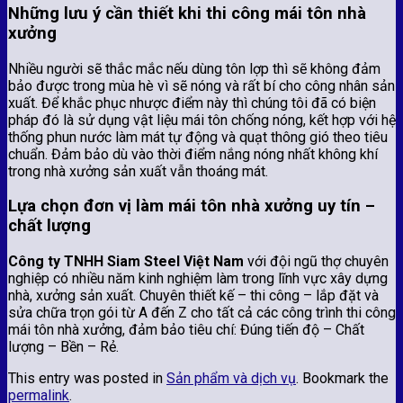
Những lưu ý cần thiết khi thi công mái tôn nhà
xưởng
Nhiều người sẽ thắc mắc nếu dùng tôn lợp thì sẽ không đảm
bảo được trong mùa hè vì sẽ nóng và rất bí cho công nhân sản
xuất. Để khắc phục nhược điểm này thì chúng tôi đã có biện
pháp đó là sử dụng vật liệu mái tôn chống nóng, kết hợp với hệ
thống phun nước làm mát tự động và quạt thông gió theo tiêu
chuẩn. Đảm bảo dù vào thời điểm nắng nóng nhất không khí
trong nhà xưởng sản xuất vẫn thoáng mát.
Lựa chọn đơn vị làm mái tôn nhà xưởng uy tín –
chất lượng
Công ty TNHH Siam Steel Việt Nam
với đội ngũ thợ chuyên
nghiệp có nhiều năm kinh nghiệm làm trong lĩnh vực xây dựng
nhà, xưởng sản xuất. Chuyên thiết kế – thi công – lắp đặt và
sửa chữa trọn gói từ A đến Z cho tất cả các công trình thi công
mái tôn nhà xưởng, đảm bảo tiêu chí: Đúng tiến độ – Chất
lượng – Bền – Rẻ.
This entry was posted in
Sản phẩm và dịch vụ
. Bookmark the
permalink
.