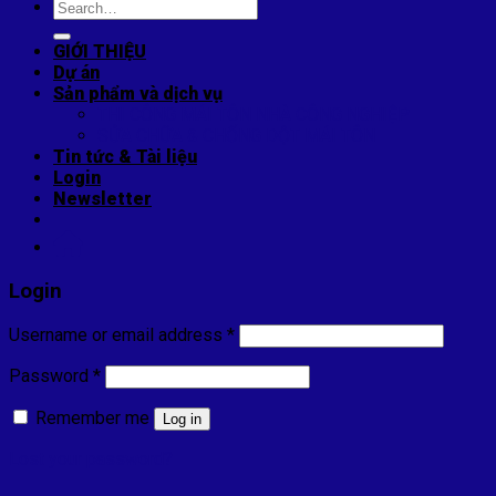
Search
for:
GIỚI THIỆU
Dự án
Sản phẩm và dịch vụ
THI CÔNG MÁI TÔN NHÀ CÔNG NGHIỆP
SỬA CHỮA & CHỐNG DỘT MÁI TÔN
Tin tức & Tài liệu
Login
Newsletter
Login
Username or email address
*
Password
*
Remember me
Log in
Lost your password?