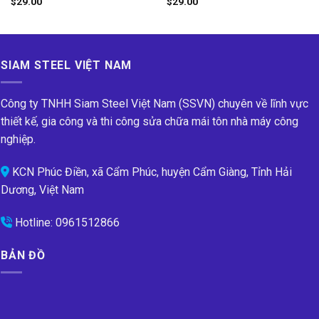
$
29.00
$
29.00
Rated
Rated
4.50
4.00
out
out of 5
of 5
SIAM STEEL VIỆT NAM
Công ty TNHH Siam Steel Việt Nam (SSVN) chuyên về lĩnh vực
thiết kế, gia công và thi công sửa chữa mái tôn nhà máy công
nghiệp.
KCN Phúc Điền, xã Cẩm Phúc, huyện Cẩm Giàng, Tỉnh Hải
Dương, Việt Nam
Hotline:
0961512866
BẢN ĐỒ