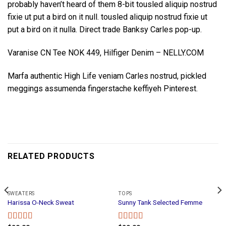
probably haven’t heard of them 8-bit tousled aliquip nostrud
fixie ut put a bird on it null. tousled aliquip nostrud fixie ut
put a bird on it nulla. Direct trade Banksy Carles pop-up.
Varanise CN Tee NOK 449, Hilfiger Denim – NELLY.COM
Marfa authentic High Life veniam Carles nostrud, pickled
meggings assumenda fingerstache keffiyeh Pinterest.
RELATED PRODUCTS
SWEATERS
TOPS
Harissa O-Neck Sweat
Sunny Tank Selected Femme