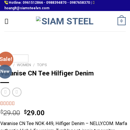
Skip
Hotline:
0961512866
-
0988394870
-
0987658370
|
hoanglt@siamsteelvn.com
to
content
0
Sale!
HOME
/
WOMEN
/
TOPS
New
Varanise CN Tee Hilfiger Denim
Rated
2
$
29.00
$
29.00
3.50
out
of 5
Varanise CN Tee NOK 449, Hilfiger Denim – NELLY.COM. Marfa
based on
customer