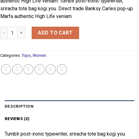
authentic High Life veniam. Tumblr post-ironic typewriter,
ratings
sriracha tote bag kogi you. Direct trade Banksy Carles pop-up.
Marfa authentic High Life veniam.
Varanise CN Tee Hilfiger Denim quantity
ADD TO CART
Categories:
Tops
,
Women
DESCRIPTION
REVIEWS (2)
Tumblr post-ironic typewriter, sriracha tote bag kogi you