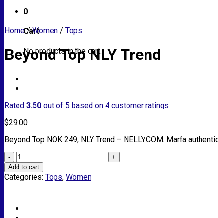
0
Home
/
Women
/
Tops
Cart
Beyond Top NLY Trend
No products in the cart.
Rated
3.50
out of 5 based on
4
customer ratings
$
29.00
Beyond Top NOK 249, NLY Trend – NELLY.COM. Marfa authentic Hi
Beyond
Top
Add to cart
NLY
Categories:
Tops
,
Women
Trend
quantity