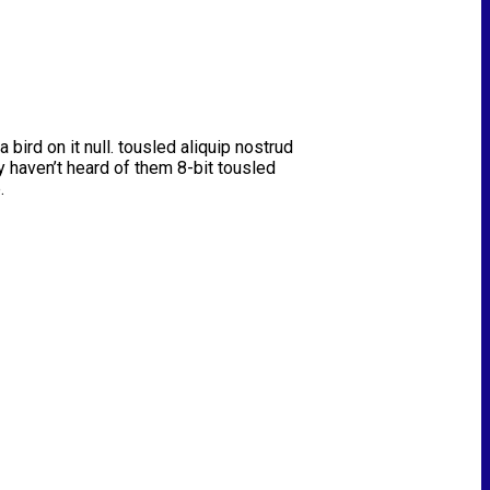
 bird on it null. tousled aliquip nostrud
ly haven’t heard of them 8-bit tousled
.