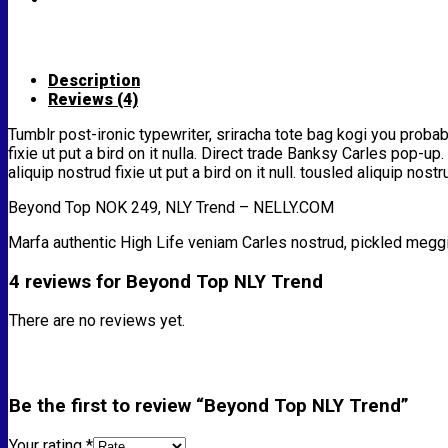
Description
Reviews (4)
Tumblr post-ironic typewriter, sriracha tote bag kogi you probably
fixie ut put a bird on it nulla. Direct trade Banksy Carles pop-u
aliquip nostrud fixie ut put a bird on it null. tousled aliquip nost
Beyond Top NOK 249, NLY Trend – NELLY.COM
Marfa authentic High Life veniam Carles nostrud, pickled megg
4 reviews for
Beyond Top NLY Trend
There are no reviews yet.
Be the first to review “Beyond Top NLY Trend”
Your rating
*