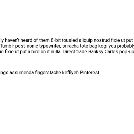
 haven’t heard of them 8-bit tousled aliquip nostrud fixie ut put a
p. Tumblr post-ironic typewriter, sriracha tote bag kogi you probab
rud fixie ut put a bird on it nulla. Direct trade Banksy Carles pop-up
ings assumenda fingerstache keffiyeh Pinterest.