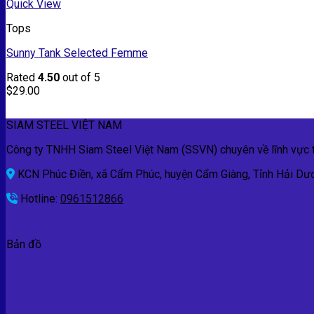
Quick View
Tops
Sunny Tank Selected Femme
Rated
4.50
out of 5
$
29.00
SIAM STEEL VIỆT NAM
Công ty TNHH Siam Steel Việt Nam (SSVN) chuyên về lĩnh vực th
KCN Phúc Điền, xã Cẩm Phúc, huyện Cẩm Giàng, Tỉnh Hải Dư
Hotline:
0961512866
Bản đồ