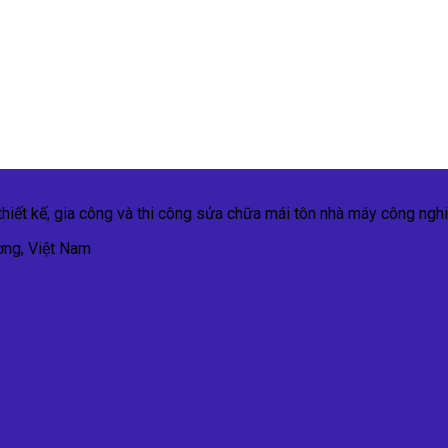
iết kế, gia công và thi công sửa chữa mái tôn nhà máy công nghi
ơng, Việt Nam