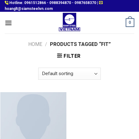
Skip
Hotline:
0961512866
-
0988394870
-
0987658370
|
hoanglt@siamsteelvn.com
to
content
0
HOME
/
PRODUCTS TAGGED “FIT”
FILTER