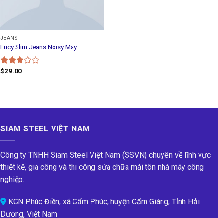
JEANS
Lucy Slim Jeans Noisy May
$
29.00
Rated
3.00
out of
5
SIAM STEEL VIỆT NAM
Công ty TNHH Siam Steel Việt Nam (SSVN) chuyên về lĩnh vực
thiết kế, gia công và thi công sửa chữa mái tôn nhà máy công
nghiệp.
KCN Phúc Điền, xã Cẩm Phúc, huyện Cẩm Giàng, Tỉnh Hải
Dương, Việt Nam