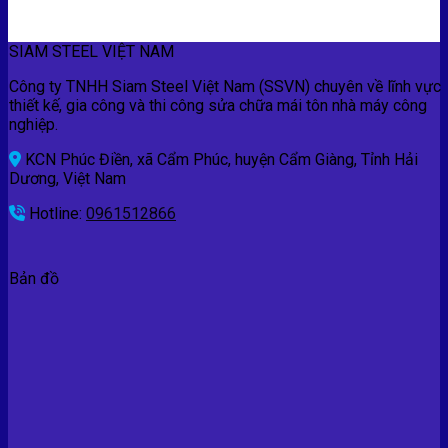
SIAM STEEL VIỆT NAM
Công ty TNHH Siam Steel Việt Nam (SSVN) chuyên về lĩnh vực
thiết kế, gia công và thi công sửa chữa mái tôn nhà máy công
nghiệp.
KCN Phúc Điền, xã Cẩm Phúc, huyện Cẩm Giàng, Tỉnh Hải
Dương, Việt Nam
Hotline:
0961512866
Bản đồ