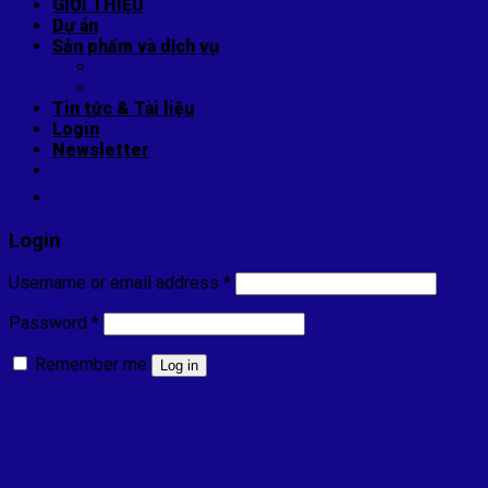
GIỚI THIỆU
Dự án
Sản phẩm và dịch vụ
THI CÔNG MÁI TÔN NHÀ CÔNG NGHIỆP
SỬA CHỮA & CHỐNG DỘT MÁI TÔN
Tin tức & Tài liệu
Login
Newsletter
Login
Username or email address
*
Password
*
Remember me
Log in
Lost your password?