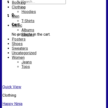
Search
Booking
for:
Clothing
Hoodies
0
Men
T-Shirts
Cart
Music
Albums
No products in the cart.
Singles
Posters
Shoes
Sweaters
Uncategorized
Women
Jeans
Tops
Quick View
Clothing
Happy Ninja