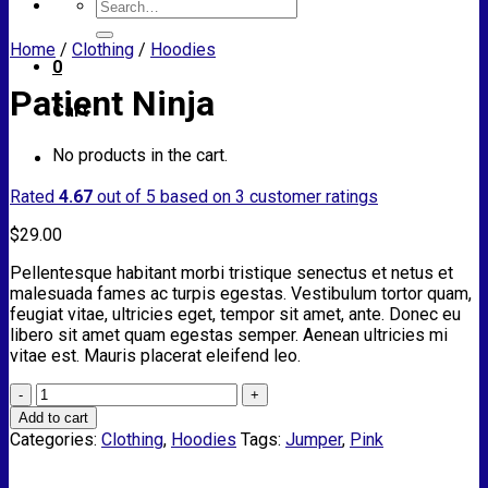
Search
for:
Home
/
Clothing
/
Hoodies
0
Patient Ninja
Cart
No products in the cart.
Rated
4.67
out of 5 based on
3
customer ratings
$
29.00
Pellentesque habitant morbi tristique senectus et netus et
malesuada fames ac turpis egestas. Vestibulum tortor quam,
feugiat vitae, ultricies eget, tempor sit amet, ante. Donec eu
libero sit amet quam egestas semper. Aenean ultricies mi
vitae est. Mauris placerat eleifend leo.
Patient
Ninja
Add to cart
quantity
Categories:
Clothing
,
Hoodies
Tags:
Jumper
,
Pink