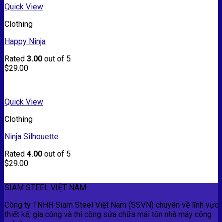
Quick View
Clothing
Happy Ninja
Rated
3.00
out of 5
$
29.00
Quick View
Clothing
Ninja Silhouette
Rated
4.00
out of 5
$
29.00
SIAM STEEL VIỆT NAM
Công ty TNHH Siam Steel Việt Nam (SSVN) chuyên về lĩnh vực
thiết kế, gia công và thi công sửa chữa mái tôn nhà máy công