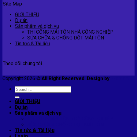
Site Map
GIỚI THIỆU
Dự án
Sản phẩm và dịch vụ
THI CÔNG MÁI TÔN NHÀ CÔNG NGHIỆP
SỬA CHỮA & CHỐNG DỘT MÁI TÔN
Tin tức & Tài liệu
Theo dõi chúng tôi
Copyright 2026 ©
All Right Reserved. Design by
E-smart
Search
for:
GIỚI THIỆU
Dự án
Sản phẩm và dịch vụ
THI CÔNG MÁI TÔN NHÀ CÔNG NGHIỆP
SỬA CHỮA & CHỐNG DỘT MÁI TÔN
Tin tức & Tài liệu
Login