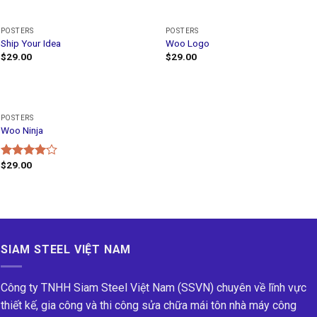
of 5
POSTERS
POSTERS
Ship Your Idea
Woo Logo
$
29.00
$
29.00
POSTERS
Woo Ninja
$
29.00
Rated
4.00
out
of 5
SIAM STEEL VIỆT NAM
Công ty TNHH Siam Steel Việt Nam (SSVN) chuyên về lĩnh vực
thiết kế, gia công và thi công sửa chữa mái tôn nhà máy công