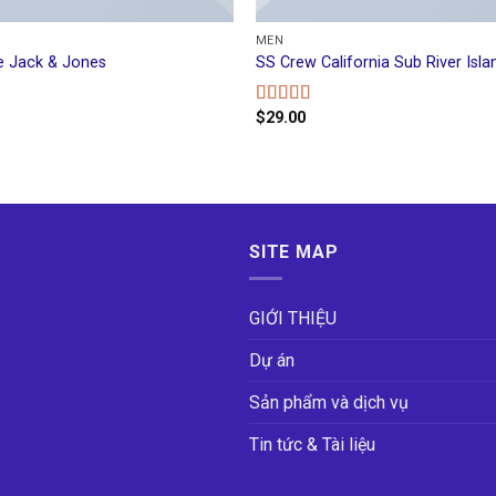
MEN
e Jack & Jones
SS Crew California Sub River Isla
$
29.00
Rated
3.67
out
of 5
SITE MAP
GIỚI THIỆU
Dự án
Sản phẩm và dịch vụ
Tin tức & Tài liệu