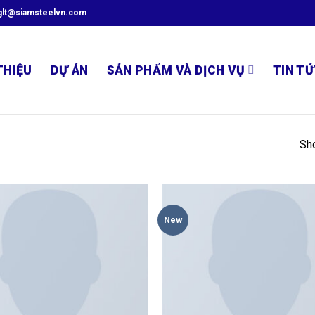
glt@siamsteelvn.com
THIỆU
DỰ ÁN
SẢN PHẨM VÀ DỊCH VỤ
TIN TỨ
Sho
New