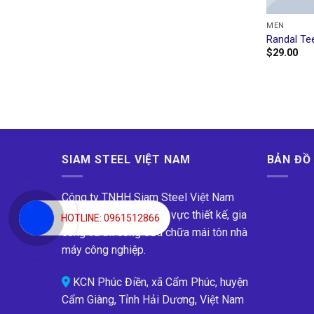
MEN
Randal Te
$
29.00
SIAM STEEL VIỆT NAM
BẢN ĐỒ
Công ty TNHH Siam Steel Việt Nam
(SSVN) chuyên về lĩnh vực thiết kế, gia
HOTLINE: 0961512866
công và thi công sửa chữa mái tôn nhà
máy công nghiệp.
KCN Phúc Điền, xã Cẩm Phúc, huyện
Cẩm Giàng, Tỉnh Hải Dương, Việt Nam