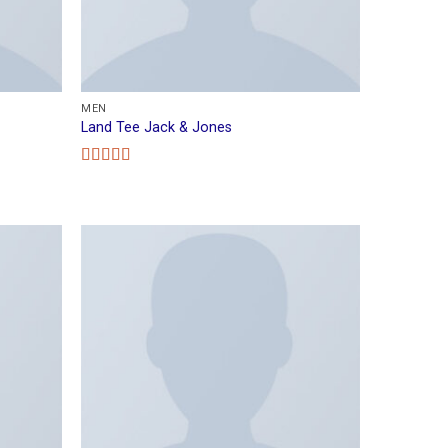
MEN
Land Tee Jack & Jones
Rated
4.00
out
of 5