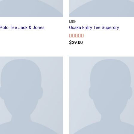
MEN
Polo Tee Jack & Jones
Osaka Entry Tee Superdry
$
29.00
0
Rated
4.00
out
of 5