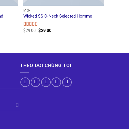
MEN
nd
Wicked SS O-Neck Selected Homme
$
29.00
$
29.00
Rated
4.00
out
of 5
THEO DÕI CHÚNG TÔI