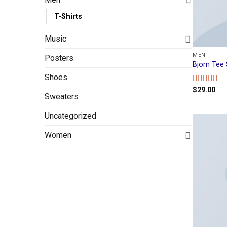
T-Shirts
Music
MEN
Posters
Bjorn Tee
Shoes
$
29.00
Rated
Sweaters
3.50
out
of 5
Uncategorized
Women