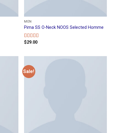
MEN
Pima SS O-Neck NOOS Selected Homme
$
29.00
Rated
5.00
out of 5
Sale!