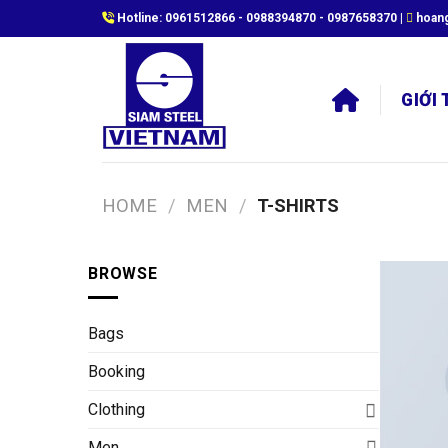
Skip
Hotline:
0961512866
-
0988394870
-
0987658370
|
hoan
to
content
GIỚI 
HOME
/
MEN
/
T-SHIRTS
BROWSE
Bags
Booking
Clothing
Men