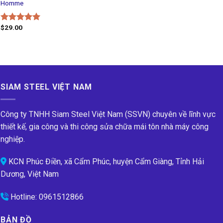
Homme
$
29.00
Rated
5.00
out of 5
SIAM STEEL VIỆT NAM
Công ty TNHH Siam Steel Việt Nam (SSVN) chuyên về lĩnh vực
thiết kế, gia công và thi công sửa chữa mái tôn nhà máy công
nghiệp.
KCN Phúc Điền, xã Cẩm Phúc, huyện Cẩm Giàng, Tỉnh Hải
Dương, Việt Nam
Hotline:
0961512866
BẢN ĐỒ