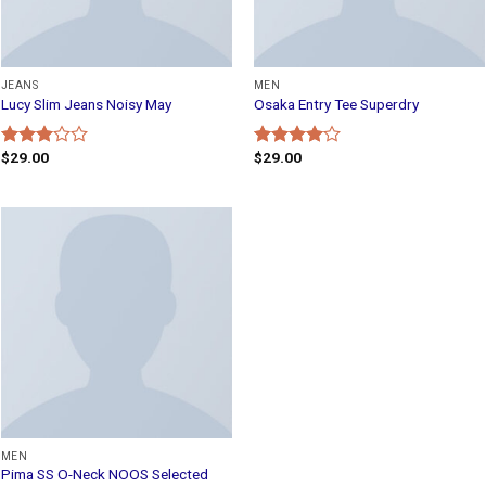
JEANS
MEN
Lucy Slim Jeans Noisy May
Osaka Entry Tee Superdry
$
29.00
$
29.00
Rated
Rated
3.00
4.00
out
out of
of 5
5
MEN
Pima SS O-Neck NOOS Selected