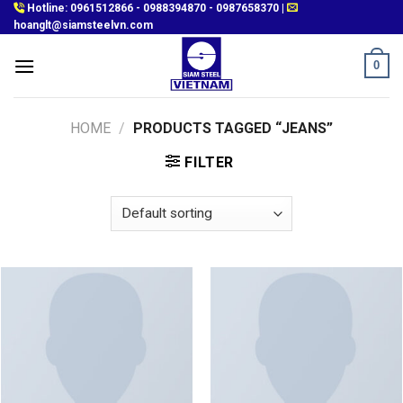
Skip
Hotline:
0961512866
-
0988394870
-
0987658370
|
hoanglt@siamsteelvn.com
to
content
0
HOME
/
PRODUCTS TAGGED “JEANS”
FILTER