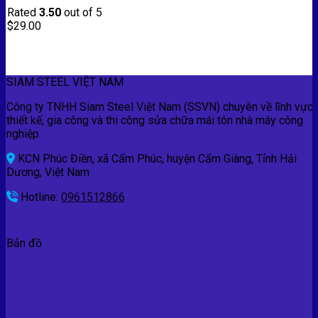
Rated
3.50
out of 5
$
29.00
SIAM STEEL VIỆT NAM
Công ty TNHH Siam Steel Việt Nam (SSVN) chuyên về lĩnh vực
thiết kế, gia công và thi công sửa chữa mái tôn nhà máy công
nghiệp.
KCN Phúc Điền, xã Cẩm Phúc, huyện Cẩm Giàng, Tỉnh Hải
Dương, Việt Nam
Hotline:
0961512866
Bản đồ