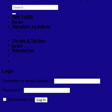
Search
for:
GIỚI THIỆU
Dự án
Sản phẩm và dịch vụ
THI CÔNG MÁI TÔN NHÀ CÔNG NGHIỆP
SỬA CHỮA & CHỐNG DỘT MÁI TÔN
Tin tức & Tài liệu
Login
Newsletter
Login
Username or email address
*
Password
*
Remember me
Log in
Lost your password?