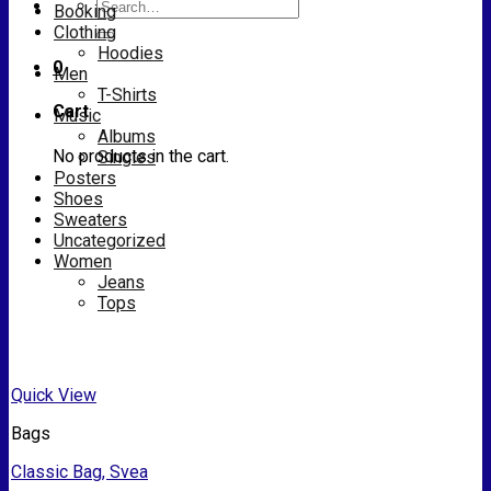
Search
Booking
for:
Clothing
Hoodies
0
Men
T-Shirts
Cart
Music
Albums
No products in the cart.
Singles
Posters
Shoes
Sweaters
Uncategorized
Women
Jeans
Tops
Quick View
Bags
Classic Bag, Svea