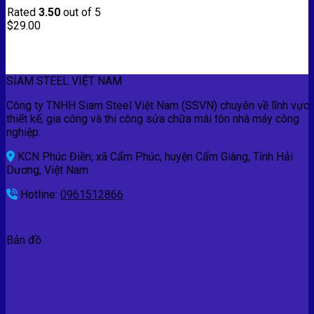
Rated
3.50
out of 5
$
29.00
SIAM STEEL VIỆT NAM
Công ty TNHH Siam Steel Việt Nam (SSVN) chuyên về lĩnh vực
thiết kế, gia công và thi công sửa chữa mái tôn nhà máy công
nghiệp.
KCN Phúc Điền, xã Cẩm Phúc, huyện Cẩm Giàng, Tỉnh Hải
Dương, Việt Nam
Hotline:
0961512866
Bản đồ