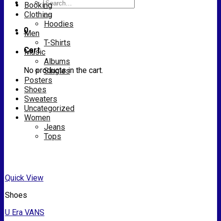
Search
Booking
for:
Clothing
Hoodies
0
Men
T-Shirts
Cart
Music
Albums
No products in the cart.
Singles
Posters
Shoes
Sweaters
Uncategorized
Women
Jeans
Tops
Quick View
Shoes
U Era VANS