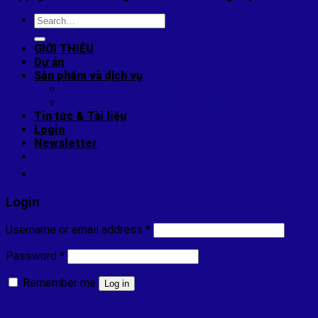
Search
for:
GIỚI THIỆU
Dự án
Sản phẩm và dịch vụ
THI CÔNG MÁI TÔN NHÀ CÔNG NGHIỆP
SỬA CHỮA & CHỐNG DỘT MÁI TÔN
Tin tức & Tài liệu
Login
Newsletter
Login
Username or email address
*
Password
*
Remember me
Log in
Lost your password?