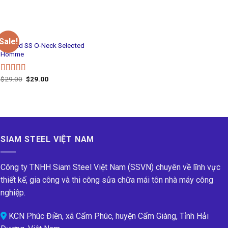
3.67
out
of 5
MEN
Sale!
Wicked SS O-Neck Selected
Homme
$
29.00
$
29.00
Rated
4.00
out
of 5
SIAM STEEL VIỆT NAM
Công ty TNHH Siam Steel Việt Nam (SSVN) chuyên về lĩnh vực
thiết kế, gia công và thi công sửa chữa mái tôn nhà máy công
nghiệp.
KCN Phúc Điền, xã Cẩm Phúc, huyện Cẩm Giàng, Tỉnh Hải