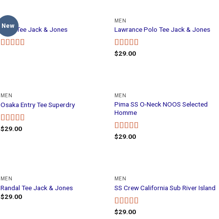
OUT OF STOCK
MEN
MEN
New
Land Tee Jack & Jones
Lawrance Polo Tee Jack & Jones
$
29.00
Rated
Rated
4.50
4.00
out
out of 5
of 5
MEN
MEN
Pima SS O-Neck NOOS Selected
Osaka Entry Tee Superdry
Homme
$
29.00
Rated
$
29.00
4.00
out
Rated
5.00
of 5
out of 5
MEN
MEN
Randal Tee Jack & Jones
SS Crew California Sub River Island
$
29.00
$
29.00
Rated