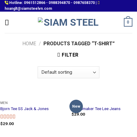
Skip
Hotline:
0961512866
-
0988394870
-
0987658370
|
hoanglt@siamsteelvn.com
to
content
0
HOME
/
PRODUCTS TAGGED “T-SHIRT”
FILTER
MEN
MEN
New
Bjorn Tee SS Jack & Jones
Jeansmaker Tee Lee Jeans
$
29.00
$
29.00
Rated
3.50
out
of 5