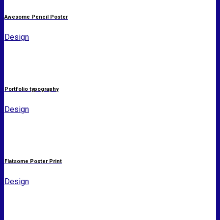
Awesome Pencil Poster
Design
Portfolio typography
Design
Flatsome Poster Print
Design