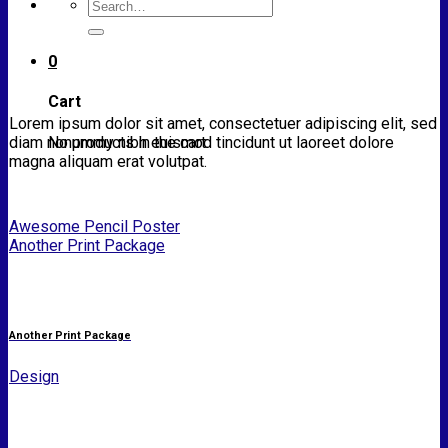
Search
for:
0
Cart
Lorem ipsum dolor sit amet, consectetuer adipiscing elit, sed
No products in the cart.
diam nonummy nibh euismod tincidunt ut laoreet dolore
magna aliquam erat volutpat.
Awesome Pencil Poster
Another Print Package
Another Print Package
Design