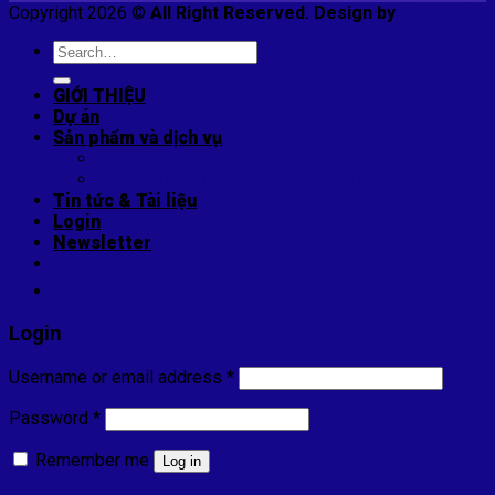
Copyright 2026 ©
All Right Reserved. Design by
E-smart
Search
for:
GIỚI THIỆU
Dự án
Sản phẩm và dịch vụ
THI CÔNG MÁI TÔN NHÀ CÔNG NGHIỆP
SỬA CHỮA & CHỐNG DỘT MÁI TÔN
Tin tức & Tài liệu
Login
Newsletter
Login
Username or email address
*
Password
*
Remember me
Log in