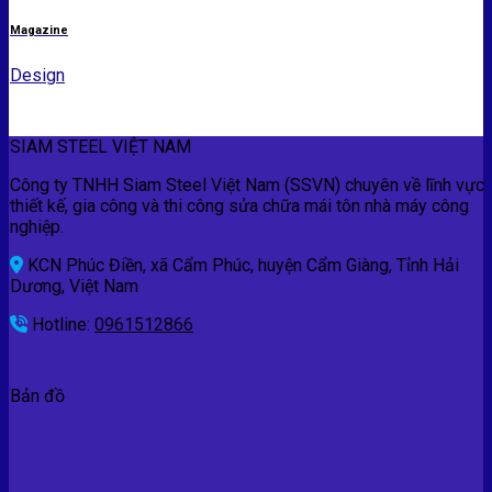
Magazine
Design
SIAM STEEL VIỆT NAM
Công ty TNHH Siam Steel Việt Nam (SSVN) chuyên về lĩnh vực
thiết kế, gia công và thi công sửa chữa mái tôn nhà máy công
nghiệp.
KCN Phúc Điền, xã Cẩm Phúc, huyện Cẩm Giàng, Tỉnh Hải
Dương, Việt Nam
Hotline:
0961512866
Bản đồ