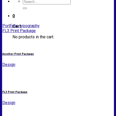
Search
for:
0
Portfolio typography
Cart
FL3 Print Package
No products in the cart.
Another Print Package
Design
FL3 Print Package
Design