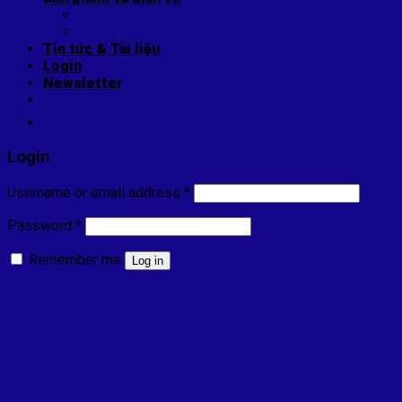
THI CÔNG MÁI TÔN NHÀ CÔNG NGHIỆP
SỬA CHỮA & CHỐNG DỘT MÁI TÔN
Tin tức & Tài liệu
Login
Newsletter
Login
Username or email address
*
Password
*
Remember me
Log in
Lost your password?