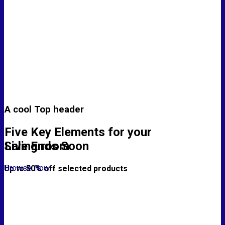
A cool Top header
Five Key Elements for your
Living room
Sale Ends Soon
Browse Now
Up to
50% off
selected products