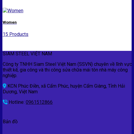
Women
15 Products
SIAM STEEL VIỆT NAM
Công ty TNHH Siam Steel Việt Nam (SSVN) chuyên về lĩnh vực
thiết kế, gia công và thi công sửa chữa mái tôn nhà máy công
nghiệp.
KCN Phúc Điền, xã Cẩm Phúc, huyện Cẩm Giàng, Tỉnh Hải
Dương, Việt Nam
Hotline:
0961512866
Bản đồ