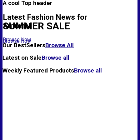
A cool Top header
Latest Fashion News for
SUMMER SALE
AutumN
Browse Now
Browse Now
Our BestSellers
Browse All
Latest on Sale
Browse all
Weekly Featured Products
Browse all