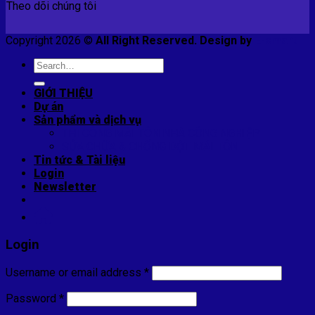
Theo dõi chúng tôi
Copyright 2026 ©
All Right Reserved. Design by
E-smart
Search
for:
GIỚI THIỆU
Dự án
Sản phẩm và dịch vụ
THI CÔNG MÁI TÔN NHÀ CÔNG NGHIỆP
SỬA CHỮA & CHỐNG DỘT MÁI TÔN
Tin tức & Tài liệu
Login
Newsletter
Login
Username or email address
*
Password
*