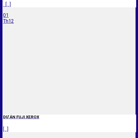
[...]
01
Th12
DỰ ÁN FUJI XEROX
[...]