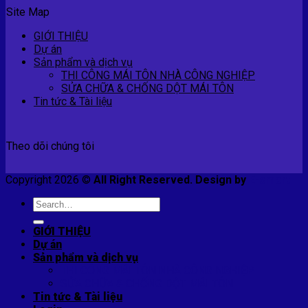
Site Map
GIỚI THIỆU
Dự án
Sản phẩm và dịch vụ
THI CÔNG MÁI TÔN NHÀ CÔNG NGHIỆP
SỬA CHỮA & CHỐNG DỘT MÁI TÔN
Tin tức & Tài liệu
Theo dõi chúng tôi
Copyright 2026 ©
All Right Reserved. Design by
E-smart
Search
for:
GIỚI THIỆU
Dự án
Sản phẩm và dịch vụ
THI CÔNG MÁI TÔN NHÀ CÔNG NGHIỆP
SỬA CHỮA & CHỐNG DỘT MÁI TÔN
Tin tức & Tài liệu