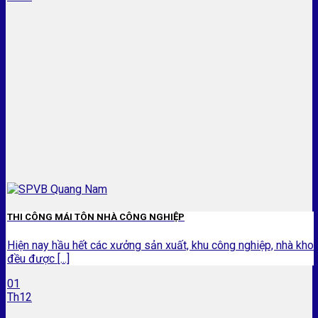
THI CÔNG MÁI TÔN NHÀ CÔNG NGHIỆP
Hiện nay hầu hết các xưởng sản xuất, khu công nghiệp, nhà kho
đều được [...]
01
Th12