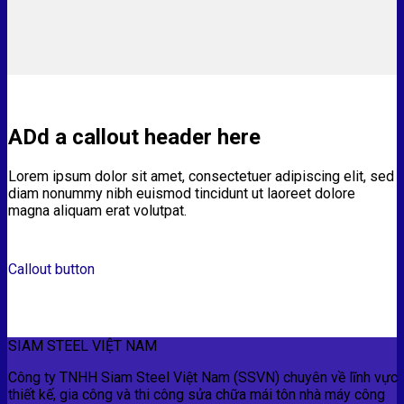
ADd a callout header here
Lorem ipsum dolor sit amet, consectetuer adipiscing elit, sed
diam nonummy nibh euismod tincidunt ut laoreet dolore
magna aliquam erat volutpat.
Callout button
SIAM STEEL VIỆT NAM
Công ty TNHH Siam Steel Việt Nam (SSVN) chuyên về lĩnh vực
thiết kế, gia công và thi công sửa chữa mái tôn nhà máy công