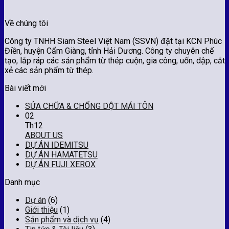
Về chúng tôi
Công ty TNHH Siam Steel Việt Nam (SSVN) đặt tại KCN Phúc
Điền, huyện Cẩm Giàng, tỉnh Hải Dương. Công ty chuyên chế
tạo, lắp ráp các sản phẩm từ thép cuộn, gia công, uốn, dập, cắt
xẻ các sản phẩm từ thép.
Bài viết mới
SỬA CHỮA & CHỐNG DỘT MÁI TÔN
02
Th12
ABOUT US
DỰ ÁN IDEMITSU
DỰ ÁN HAMATETSU
DỰ ÁN FUJI XEROX
Danh mục
Dự án
(6)
Giới thiệu
(1)
Sản phẩm và dịch vụ
(4)