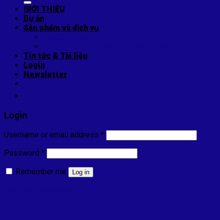
GIỚI THIỆU
Dự án
Sản phẩm và dịch vụ
THI CÔNG MÁI TÔN NHÀ CÔNG NGHIỆP
SỬA CHỮA & CHỐNG DỘT MÁI TÔN
Tin tức & Tài liệu
Login
Newsletter
Login
Username or email address
*
Password
*
Remember me
Log in
Lost your password?