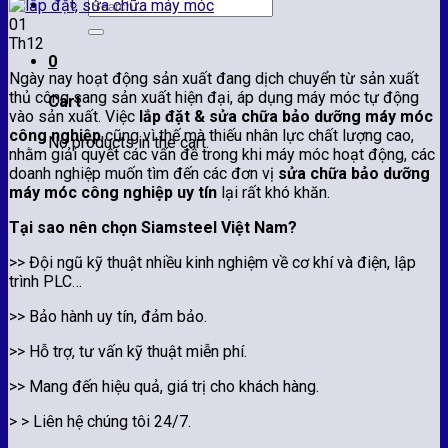
Search
for:
01
Th12
0
Ngày nay hoạt động sản xuất đang dịch chuyển từ sản xuất
thủ công sang sản xuất hiện đại, áp dụng máy móc tự động
Cart
vào sản xuất. Việc
lắp đặt & sửa chữa bảo dưỡng máy móc
công nghiệp
cũng vì thế mà thiếu nhân lực chất lượng cao,
No products in the cart.
nhằm giải quyết các vấn đề trong khi máy móc hoạt động, các
doanh nghiệp muốn tìm đến các đơn vị
sửa chữa bảo dưỡng
máy móc công nghiệp uy tín
lại rất khó khăn.
Tại sao nên chọn Siamsteel Việt Nam?
>> Đội ngũ kỹ thuật nhiều kinh nghiệm về cơ khí và điện, lập
trình PLC…
>> Bảo hành uy tín, đảm bảo.
>> Hỗ trợ, tư vấn kỹ thuật miễn phí.
>> Mang đến hiệu quả, giá trị cho khách hàng.
> > Liên hệ chúng tôi 24/7.