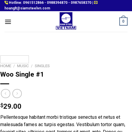
Skip
Hotline:
0961512866
-
0988394870
-
0987658370
|
hoanglt@siamsteelvn.com
to
content
0
HOME
/
MUSIC
/
SINGLES
Woo Single #1
$
29.00
Pellentesque habitant morbi tristique senectus et netus et
malesuada fames ac turpis egestas. Vestibulum tortor quam,
feugiat vitae, ultricies eget, tempor sit amet, ante. Donec eu