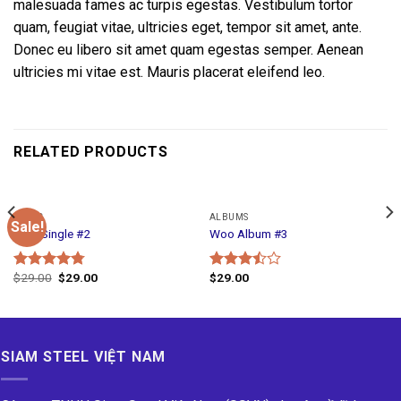
malesuada fames ac turpis egestas. Vestibulum tortor
quam, feugiat vitae, ultricies eget, tempor sit amet, ante.
Donec eu libero sit amet quam egestas semper. Aenean
ultricies mi vitae est. Mauris placerat eleifend leo.
RELATED PRODUCTS
MUSIC
ALBUMS
Sale!
Woo Single #2
Woo Album #3
$
29.00
$
29.00
$
29.00
Rated
4.75
Rated
out of 5
3.50
out
of 5
SIAM STEEL VIỆT NAM