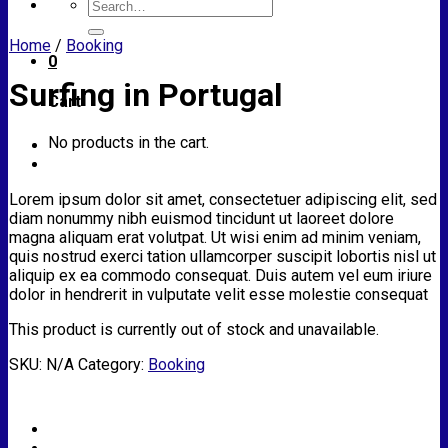
Search
for:
Home
/
Booking
0
Surfing in Portugal
Cart
No products in the cart.
Lorem ipsum dolor sit amet, consectetuer adipiscing elit, sed
diam nonummy nibh euismod tincidunt ut laoreet dolore
magna aliquam erat volutpat. Ut wisi enim ad minim veniam,
quis nostrud exerci tation ullamcorper suscipit lobortis nisl ut
aliquip ex ea commodo consequat. Duis autem vel eum iriure
dolor in hendrerit in vulputate velit esse molestie consequat
This product is currently out of stock and unavailable.
SKU:
N/A
Category:
Booking