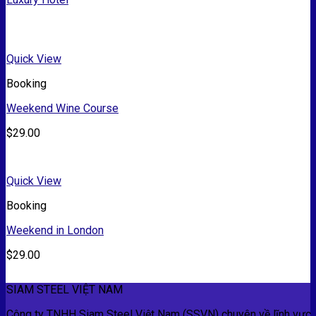
Quick View
Booking
Weekend Wine Course
$
29.00
Quick View
Booking
Weekend in London
$
29.00
SIAM STEEL VIỆT NAM
Công ty TNHH Siam Steel Việt Nam (SSVN) chuyên về lĩnh vực