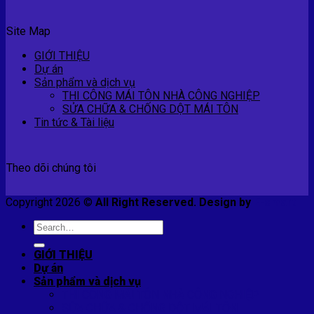
Site Map
GIỚI THIỆU
Dự án
Sản phẩm và dịch vụ
THI CÔNG MÁI TÔN NHÀ CÔNG NGHIỆP
SỬA CHỮA & CHỐNG DỘT MÁI TÔN
Tin tức & Tài liệu
Theo dõi chúng tôi
Copyright 2026 ©
All Right Reserved. Design by
E-smart
Search
for:
GIỚI THIỆU
Dự án
Sản phẩm và dịch vụ
THI CÔNG MÁI TÔN NHÀ CÔNG NGHIỆP
SỬA CHỮA & CHỐNG DỘT MÁI TÔN