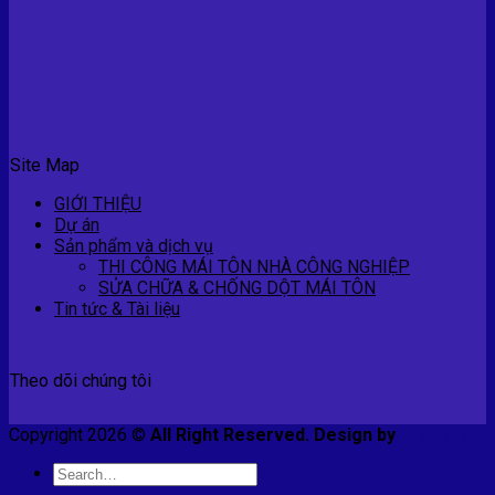
Site Map
GIỚI THIỆU
Dự án
Sản phẩm và dịch vụ
THI CÔNG MÁI TÔN NHÀ CÔNG NGHIỆP
SỬA CHỮA & CHỐNG DỘT MÁI TÔN
Tin tức & Tài liệu
Theo dõi chúng tôi
Copyright 2026 ©
All Right Reserved. Design by
E-smart
Search
for: