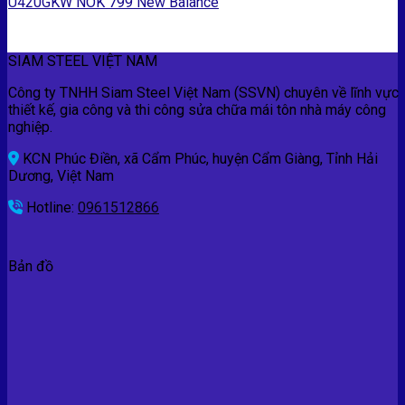
U420GKW NOK 799 New Balance
SIAM STEEL VIỆT NAM
Công ty TNHH Siam Steel Việt Nam (SSVN) chuyên về lĩnh vực
thiết kế, gia công và thi công sửa chữa mái tôn nhà máy công
nghiệp.
KCN Phúc Điền, xã Cẩm Phúc, huyện Cẩm Giàng, Tỉnh Hải
Dương, Việt Nam
Hotline:
0961512866
Bản đồ