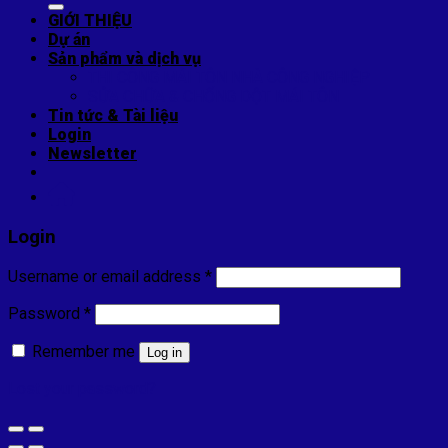
GIỚI THIỆU
Dự án
Sản phẩm và dịch vụ
THI CÔNG MÁI TÔN NHÀ CÔNG NGHIỆP
SỬA CHỮA & CHỐNG DỘT MÁI TÔN
Tin tức & Tài liệu
Login
Newsletter
Login
Username or email address
*
Password
*
Remember me
Log in
Lost your password?