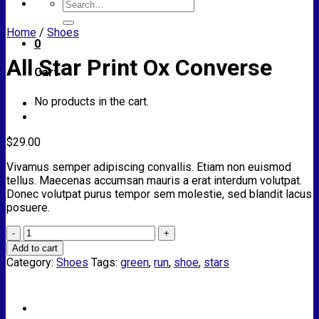
Search
for:
Home
/
Shoes
0
All Star Print Ox Converse
Cart
No products in the cart.
$
29.00
Vivamus semper adipiscing convallis. Etiam non euismod
tellus. Maecenas accumsan mauris a erat interdum volutpat.
Donec volutpat purus tempor sem molestie, sed blandit lacus
posuere.
All
Star
Add to cart
Print
Category:
Shoes
Tags:
green
,
run
,
shoe
,
stars
Ox
Converse
quantity