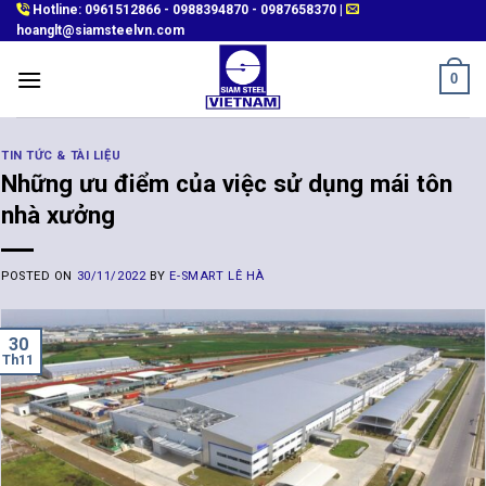
Skip
Hotline:
0961512866
-
0988394870
-
0987658370
|
hoanglt@siamsteelvn.com
to
content
0
TIN TỨC & TÀI LIỆU
Những ưu điểm của việc sử dụng mái tôn
nhà xưởng
POSTED ON
30/11/2022
BY
E-SMART LÊ HÀ
30
Th11