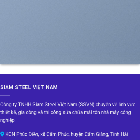
SIAM STEEL VIỆT NAM
Công ty TNHH Siam Steel Việt Nam (SSVN) chuyên về lĩnh vực
thiết kế, gia công và thi công sửa chữa mái tôn nhà máy công
nghiệp.
KCN Phúc Điền, xã Cẩm Phúc, huyện Cẩm Giàng, Tỉnh Hải