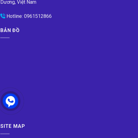
Dương, Việt Nam
Hotline:
0961512866
BẢN ĐỒ
SITE MAP