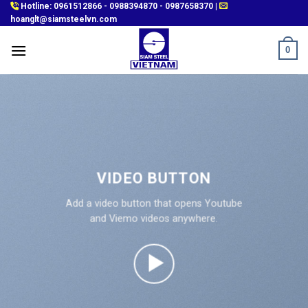
Skip
Hotline:
0961512866
-
0988394870
-
0987658370
|
hoanglt@siamsteelvn.com
to
content
0
VIDEO BUTTON
Add a video button that opens Youtube
and Viemo videos anywhere.