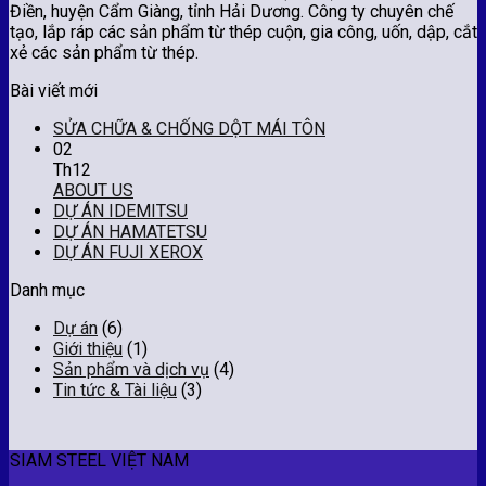
Điền, huyện Cẩm Giàng, tỉnh Hải Dương. Công ty chuyên chế
tạo, lắp ráp các sản phẩm từ thép cuộn, gia công, uốn, dập, cắt
xẻ các sản phẩm từ thép.
Bài viết mới
SỬA CHỮA & CHỐNG DỘT MÁI TÔN
02
Th12
ABOUT US
DỰ ÁN IDEMITSU
DỰ ÁN HAMATETSU
DỰ ÁN FUJI XEROX
Danh mục
Dự án
(6)
Giới thiệu
(1)
Sản phẩm và dịch vụ
(4)
Tin tức & Tài liệu
(3)
SIAM STEEL VIỆT NAM