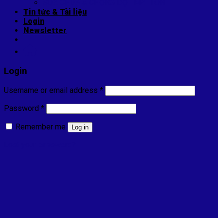
SỬA CHỮA & CHỐNG DỘT MÁI TÔN
Tin tức & Tài liệu
Login
Newsletter
Login
Username or email address
*
Password
*
Remember me
Log in
Lost your password?