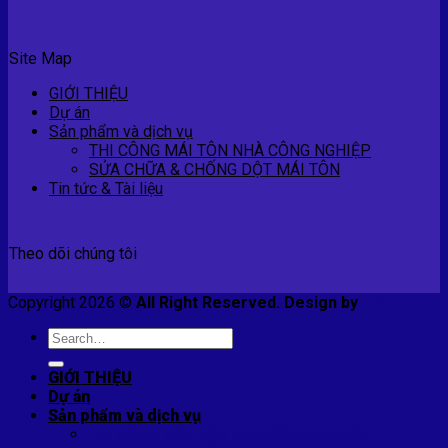
Site Map
GIỚI THIỆU
Dự án
Sản phẩm và dịch vụ
THI CÔNG MÁI TÔN NHÀ CÔNG NGHIỆP
SỬA CHỮA & CHỐNG DỘT MÁI TÔN
Tin tức & Tài liệu
Theo dõi chúng tôi
Copyright 2026 ©
All Right Reserved. Design by
E-smart
Search
for:
GIỚI THIỆU
Dự án
Sản phẩm và dịch vụ
THI CÔNG MÁI TÔN NHÀ CÔNG NGHIỆP