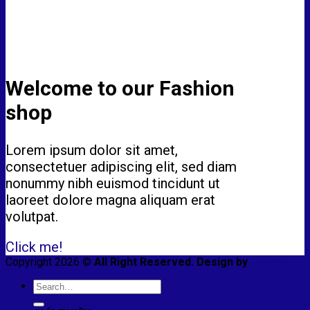
Welcome to our Fashion
shop
Lorem ipsum dolor sit amet,
consectetuer adipiscing elit, sed diam
nonummy nibh euismod tincidunt ut
laoreet dolore magna aliquam erat
volutpat.
Click me!
Copyright 2026 ©
All Right Reserved. Design by
E-smart
Search
for: