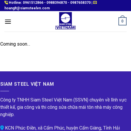
Skip
Hotline:
0961512866
-
0988394870
-
0987658370
|
hoanglt@siamsteelvn.com
to
content
0
Coming soon…
SIAM STEEL VIỆT NAM
Công ty TNHH Siam Steel Việt Nam (SSVN) chuyên về lĩnh vực
thiết kế, gia công và thi công sửa chữa mái tôn nhà máy công
nghiệp.
KCN Phúc Điền, xã Cẩm Phúc, huyện Cẩm Giàng, Tỉnh Hải