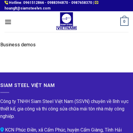
Skip
Hotline:
0961512866
-
0988394870
-
0987658370
|
hoanglt@siamsteelvn.com
to
content
0
Business demos
SIAM STEEL VIỆT NAM
Công ty TNHH Siam Steel Việt Nam (SSVN) chuyên về lĩnh vực
thiết kế, gia công và thi công sửa chữa mái tôn nhà máy công
nghiệp.
KCN Phúc Điền, xã Cẩm Phúc, huyện Cẩm Giàng, Tỉnh Hải