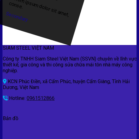
L
o
re
m
ip
u
m
d
o
lo
r s
it a
m
e
t,
o
n
s
e
s
c
.
Secondary
SIAM STEEL VIỆT NAM
Công ty TNHH Siam Steel Việt Nam (SSVN) chuyên về lĩnh vực
thiết kế, gia công và thi công sửa chữa mái tôn nhà máy công
nghiệp.
KCN Phúc Điền, xã Cẩm Phúc, huyện Cẩm Giàng, Tỉnh Hải
Dương, Việt Nam
Hotline:
0961512866
Bản đồ