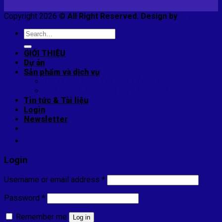
Copyright 2026 ©
All Right Reserved. Design by
E-smart
Search
for:
GIỚI THIỆU
Dự án
Sản phẩm và dịch vụ
THI CÔNG MÁI TÔN NHÀ CÔNG NGHIỆP
SỬA CHỮA & CHỐNG DỘT MÁI TÔN
Tin tức & Tài liệu
Login
Newsletter
Login
Username or email address
*
Password
*
Remember me
Log in